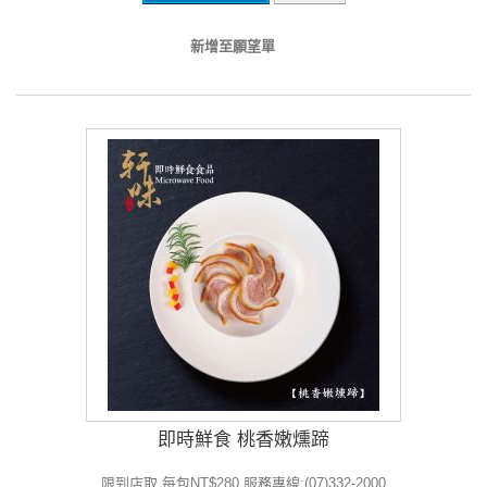
新增至願望單
即時鮮食 桃香嫩燻蹄
限到店取 每包NT$280 服務專線:(07)332-2000