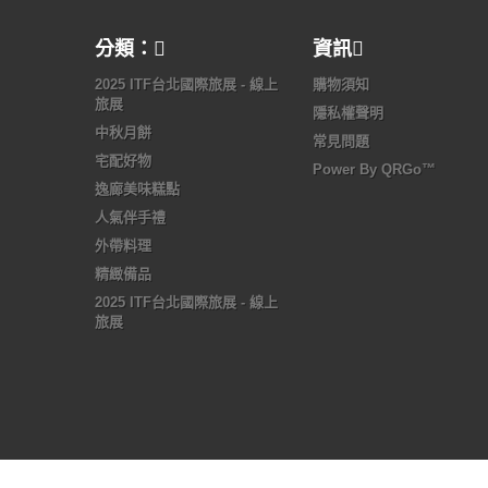
分類：
資訊
2025 ITF台北國際旅展 - 線上
購物須知
旅展
隱私權聲明
中秋月餅
常見問題
宅配好物
Power By QRGo™
逸廊美味糕點
人氣伴手禮
外帶料理
精緻備品
2025 ITF台北國際旅展 - 線上
旅展